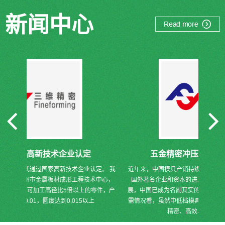
新闻中心
五金精密冲压件现状与发展趋势
认定。 我
近年来，中国模具产销持续攀升，民营企业不断涌现出来，
为了得
术中心，
国外著名企业和资本的进入更是促进了模具行业的快速发
件都要
零件，产
展，中国已成为名副其实的模具生产大国。然 而，从模具产
们非常
上
需情况看，虽然中低档模具已完全实现自给，但是以大型、
处理的
精密、高效、高性能模具为主