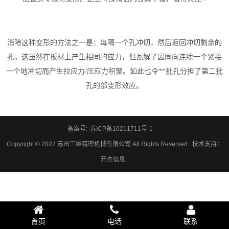
消除这种变形的方法之一是：每隔一个孔冲切，然后返回冲切剩余的
孔。这虽然在板材上产生相同的应力，但瓦解了因同向连续一个紧接
一个地冲切而产生拉应力/压应力积聚。如此也令**批孔分担了第二批
孔的部变形效应。
备案号:
苏ICP备10211711号-1
Copyright © 2022 苏州三维精密机械有限公司 All Rights Reserved.
技术支持
：
开杰信息
首页
电话
联系